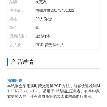
品牌：
友芝友
注册证：
国械注准20173401322
规格：
20人份/盒
单位：
盒
适用范围：
血清样本
方法学：
PCR-荧光探针法
产品详情
预期用途
本试剂盒采用实时荧光定量PCR方法，能够快速检测M
THFR77（C＞T）。适用于H型高血压患者、有卒中家
族史的人群、伴有高血脂等危险因素的高血压患者。