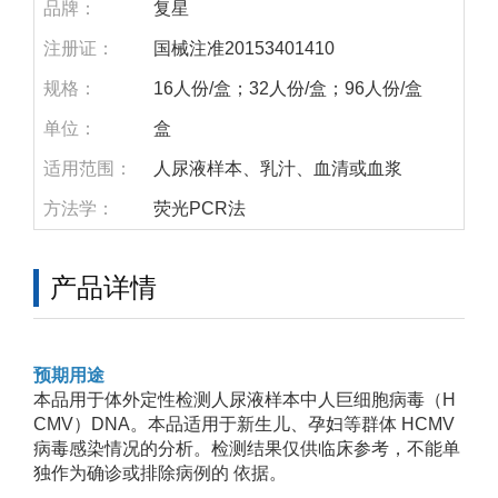
品牌：
复星
注册证：
国械注准20153401410
规格：
16人份/盒；32人份/盒；96人份/盒
单位：
盒
适用范围：
人尿液样本、乳汁、血清或血浆
方法学：
荧光PCR法
产品详情
预期用途
本品用于体外定性检测人尿液样本中人巨细胞病毒（H
CMV）DNA。本品适用于新生儿、孕妇等群体 HCMV
病毒感染情况的分析。检测结果仅供临床参考，不能单
独作为确诊或排除病例的 依据。